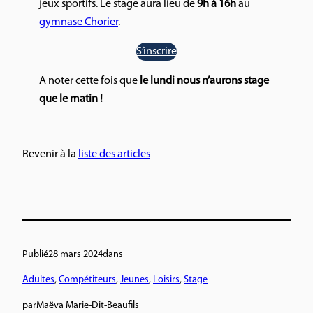
jeux sportifs. Le stage aura lieu de
9h à 16h
au
gymnase Chorier
.
S’inscrire
A noter cette fois que
le lundi nous n’aurons stage
que le matin !
Revenir à la
liste des articles
Publié
28 mars 2024
dans
Adultes
, 
Compétiteurs
, 
Jeunes
, 
Loisirs
, 
Stage
par
Maëva Marie-Dit-Beaufils