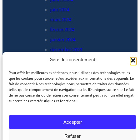
juin 2024
mars 2024
février 2024
janvier 2024
décembre 2023
novembre 2023
Gérer le consentement
octobre 2023
Pour offrir les meilleures expériences, nous utilisons des technologies telles
que les cookies pour stocker et/ou accéder aux informations des appareils. Le
septembre 2023
fait de consentir à ces technologies nous permettra de traiter des données
août 2023
telles que le comportement de navigation ou les ID uniques sur ce site. Le fait
de ne pas consentir ou de retirer son consentement peut avoir un effet négatif
mai 2023
sur certaines caractéristiques et fonctions.
janvier 2023
Accepter
Refuser