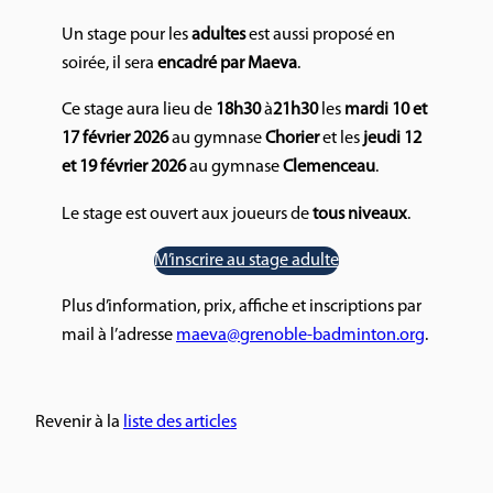
Un stage pour les
adultes
est aussi proposé en
soirée, il sera
encadré par Maeva
.
Ce stage aura lieu de
18h30
à
21h30
les
mardi 10 et
17 février 2026
au gymnase
Chorier
et les
jeudi 12
et 19 février 2026
au gymnase
Clemenceau
.
Le stage est ouvert aux joueurs de
tous niveaux
.
M’inscrire au stage adulte
Plus d’information, prix, affiche et inscriptions par
mail à l’adresse
maeva@grenoble-badminton.org
.
Revenir à la
liste des articles