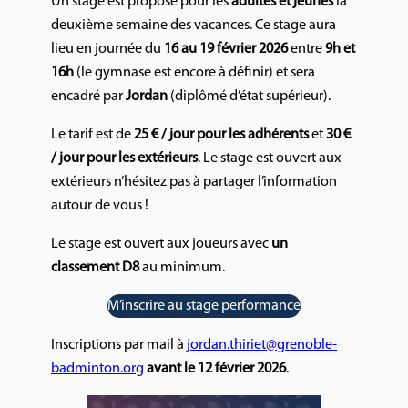
Un stage est proposé pour les
adultes et jeunes
la
deuxième semaine des vacances. Ce stage aura
lieu en journée du
16 au 19 février 2026
entre
9h et
16h
(le gymnase est encore à définir) et sera
encadré par
Jordan
(diplômé d’état supérieur).
Le tarif est de
25 € / jour pour les adhérents
et
30 €
/ jour pour les extérieurs
. Le stage est ouvert aux
extérieurs n’hésitez pas à partager l’information
autour de vous !
Le stage est ouvert aux joueurs avec
un
classement D8
au minimum.
M’inscrire au stage performance
Inscriptions par mail à
jordan.thiriet@grenoble-
badminton.org
avant le 12 février 2026
.