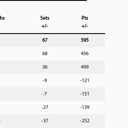
hs
Sets
Pts
-
+/-
+/-
67
595
68
456
36
499
-9
-121
-7
-151
6
-27
-139
0
-37
-252