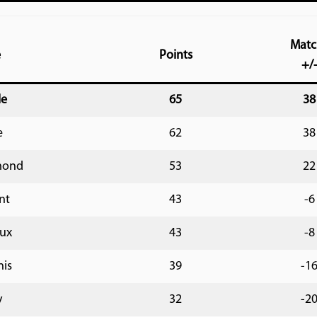
Matc
e
Points
+/
le
65
38
e
62
38
mond
53
22
nt
43
-6
ux
43
-8
nis
39
-1
y
32
-2