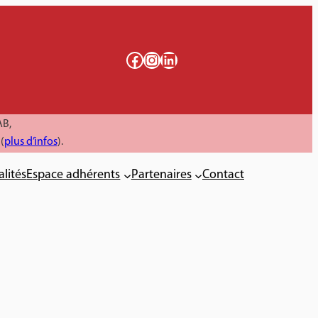
Facebook
Instagram
LinkedIn
AB,
(
plus d’infos
).
alités
Espace adhérents
Partenaires
Contact