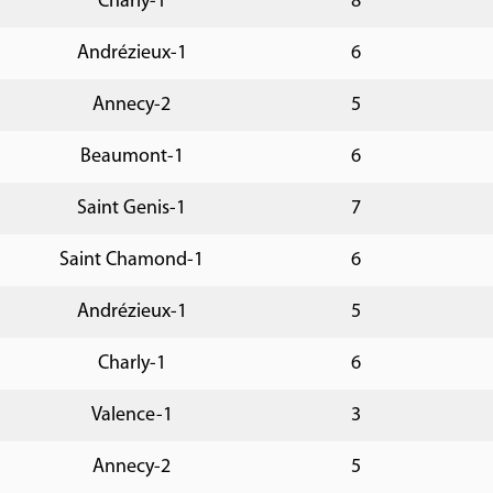
Charly-1
8
Andrézieux-1
6
Annecy-2
5
Beaumont-1
6
Saint Genis-1
7
Saint Chamond-1
6
Andrézieux-1
5
Charly-1
6
Valence-1
3
Annecy-2
5