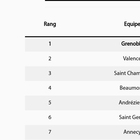
Rang
Equip
1
Grenob
2
Valenc
3
Saint Cha
4
Beaumo
5
Andrézie
6
Saint Ge
7
Annec