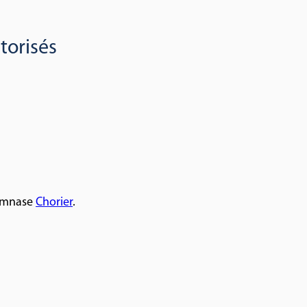
torisés
gymnase
Chorier
.