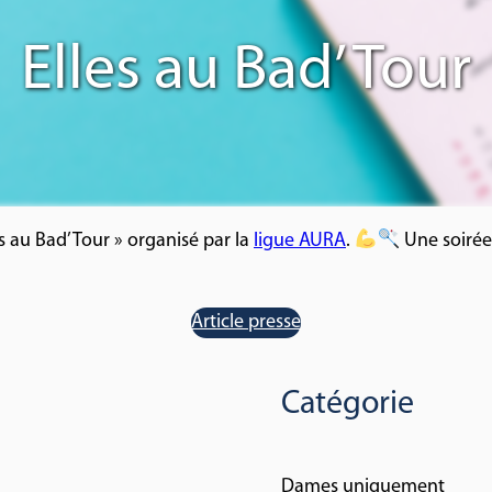
Elles au Bad’ Tour
es au Bad’ Tour » organisé par la
ligue AURA
.
Une soirée 
Article presse
Catégorie
Dames uniquement