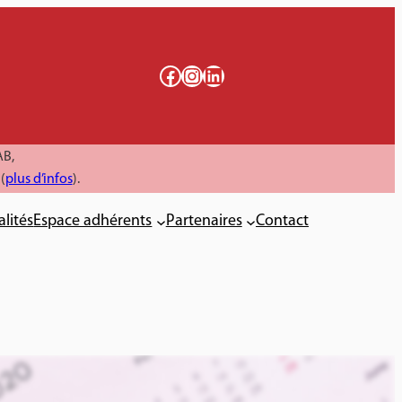
Facebook
Instagram
LinkedIn
AB,
(
plus d’infos
).
alités
Espace adhérents
Partenaires
Contact