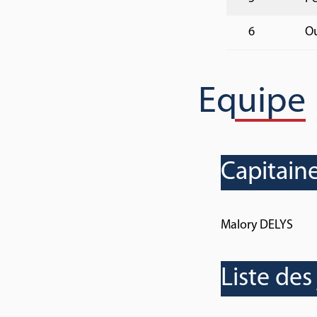
6
Ou
Equipe
Capitain
Malory DELYS
Liste des