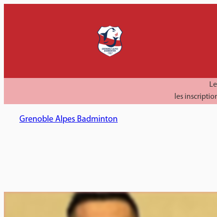
Aller
au
contenu
Le
les inscript
Grenoble Alpes Badminton