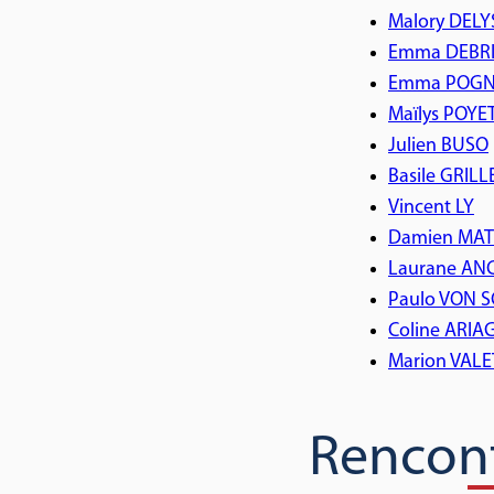
Malory DELY
Emma DEBR
Emma POG
Maïlys POYE
Julien BUSO
Basile GRILL
Vincent LY
Damien MA
Laurane AN
Paulo VON 
Coline ARI
Marion VALE
Rencon