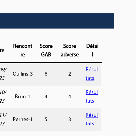
Rencont
Score
Score
Détai
te
re
GAB
adverse
l
09/
Résul
Oullins-3
6
2
23
tats
10/
Résul
Bron-1
4
4
23
tats
11/
Résul
Pernes-1
5
3
23
tats