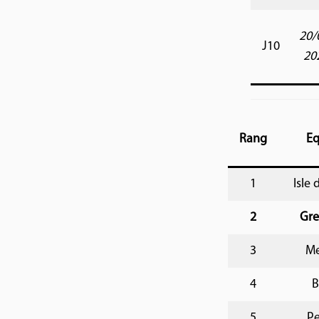
20/
J10
20
Rang
Eq
1
Isle
2
Gre
3
Me
4
B
5
Pe