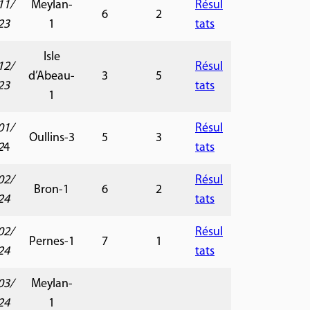
11/
Meylan-
Résul
6
2
23
1
tats
Isle
12/
Résul
d’Abeau-
3
5
23
tats
1
01/
Résul
Oullins-3
5
3
2
4
tats
02/
Résul
Bron-1
6
2
24
tats
02/
Résul
Pernes-1
7
1
24
tats
03/
Meylan-
24
1