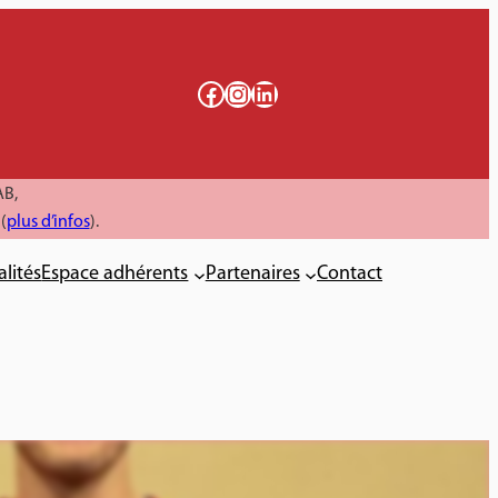
Facebook
Instagram
LinkedIn
AB,
(
plus d’infos
).
alités
Espace adhérents
Partenaires
Contact