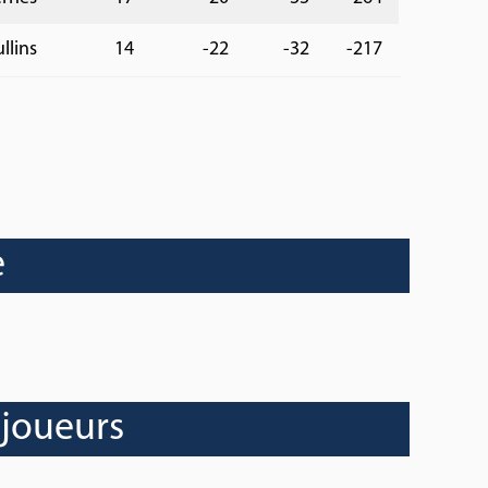
llins
14
-22
-32
-217
e
 joueurs