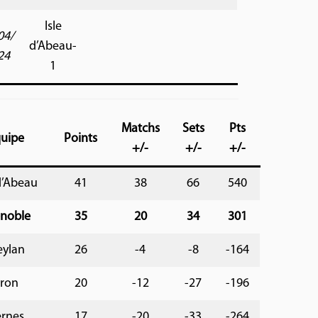
Isle
04/
d’Abeau-
24
1
Matchs
Sets
Pts
uipe
Points
+/-
+/-
+/-
 d’Abeau
41
38
66
540
noble
35
20
34
301
ylan
26
-4
-8
-164
ron
20
-12
-27
-196
rnes
17
-20
-33
-264