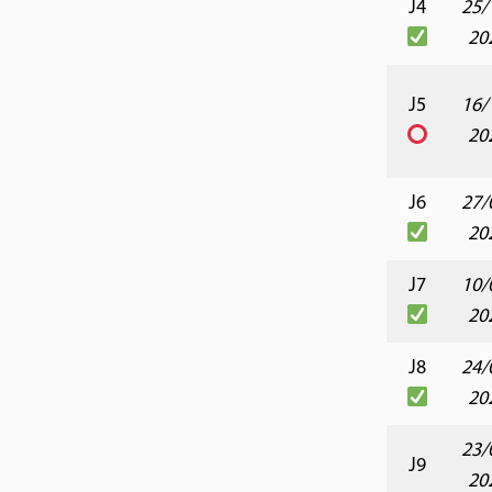
J4
25/
20
J5
16/
20
J6
27/
20
J7
10/
20
J8
24/
20
23/
J9
20