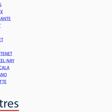
S
IX
NANTE
T
ET
TTENET
CEL-NAY
SCALA
AGNO
TTE
tres